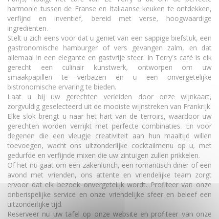
harmonie tussen de Franse en Italiaanse keuken te ontdekken,
verfijnd en inventief, bereid met verse, hoogwaardige
ingrediënten.
Stelt u zich eens voor dat u geniet van een sappige biefstuk, een
gastronomische hamburger of vers gevangen zalm, en dat
allemaal in een elegante en gastvrije sfeer. In Terry's café is elk
gerecht een culinair kunstwerk, ontworpen om uw
smaakpapillen te verbazen en u een onvergetelijke
bistronomische ervaring te bieden.
Laat u bij uw gerechten verleiden door onze wijnkaart,
zorgvuldig geselecteerd uit de mooiste wijnstreken van Frankrijk.
Elke slok brengt u naar het hart van de terroirs, waardoor uw
gerechten worden verrijkt met perfecte combinaties. En voor
degenen die een vleugje creativiteit aan hun maaltijd willen
toevoegen, wacht ons uitzonderlijke cocktailmenu op u, met
gedurfde en verfijnde mixen die uw zintuigen zullen prikkelen.
Of het nu gaat om een zakenlunch, een romantisch diner of een
avond met vrienden, ons attente en vriendelijke team zorgt
ervoor dat elk bezoek onvergetelijk wordt. Profiteer van onze
onberispelijke service en onze vriendelijke sfeer en beleef een
uitzonderlijke tijd.
Reserveer nu uw tafel op onze website en profiteer van onze