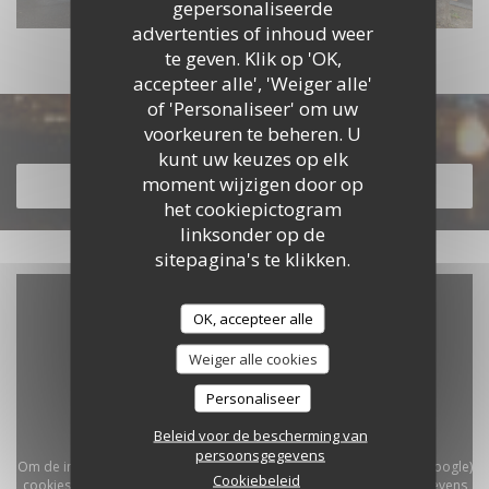
gepersonaliseerde
advertenties of inhoud weer
te geven. Klik op 'OK,
accepteer alle', 'Weiger alle'
of 'Personaliseer' om uw
Ontdek ons menu
voorkeuren te beheren. U
kunt uw keuzes op elk
moment wijzigen door op
ONTDEK ONS MENU
het cookiepictogram
linksonder op de
sitepagina's te klikken.
OK, accepteer alle
Weiger alle cookies
Personaliseer
Beleid voor de bescherming van
persoonsgegevens
Om de interactieve Waze-kaart weer te geven, moet u Waze Map (Google)
Cookiebeleid
cookies accepteren. Deze cookies kunnen navigatie- en locatiegegevens