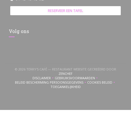
RESERVEER EEN TAFEL
Volg ons
© 2026 TERRY'S CAFÉ — RESTAURANT WEBSITE GECREËERD DOOR
((OPENT IN EEN NIEUW VENSTER))
ZENCHEF
DISCLAIMER
GEBRUIKSVOORWAARDEN
((OPENT IN EEN NIEUW VENSTER))
((OPENT IN EEN NIEUW VENSTER))
BELEID BESCHERMING PERSOONSGEGEVENS
COOKIES BELEID
((OPENT IN EEN NIEUW VENSTER))
((OPENT IN EEN NI
TOEGANKELIJKHEID
((OPENT IN EEN NIEUW VENSTER))