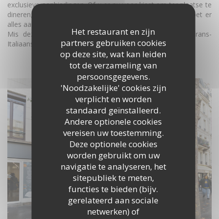
exclusieve aanbiedingen. Of u er nu voor kiest om ter plaatse te
dineren, af te halen of te laten bezorgen, Terry's Café doet er
alles aan om u onberispelijke kwaliteit en service te bieden.
Het restaurant en zijn
Mis deze kans niet om de voortreffelijkheid van de Frans-
partners gebruiken cookies
Italiaanse keuken in het hart van Parijs te ontdekken!
op deze site, wat kan leiden
tot de verzameling van
ONTDEK HET GEBIED
persoonsgegevens.
'Noodzakelijke' cookies zijn
verplicht en worden
standaard geïnstalleerd.
Andere optionele cookies
vereisen uw toestemming.
Deze optionele cookies
worden gebruikt om uw
navigatie te analyseren, het
sitepubliek te meten,
functies te bieden (bijv.
gerelateerd aan sociale
netwerken) of