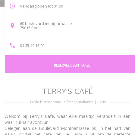
Vandaag open tot 01:00
60 boulevard montparnasse
((opent in een nieuw venster))
75015 Paris
01 45 49 15 02
RESERVEER EEN TAFEL
TERRY'S CAFÉ
Table bistronomique franco-italienne
|
Paris
Welkom bij Terry's Café, waar elke maaltijd verandert in een
waar culinair avontuur!
Gelegen aan de Boulevard Montparnasse 60, in het hart van
Parijs, nodigt het café van Le Terry u uit om de perfecte