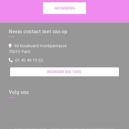
ABONNEREN
Neem contact met ons op
60 boulevard montparnasse
((opent in een nieuw venster))
75015 Paris
01 45 49 15 02
RESERVEER EEN TAFEL
Volg ons