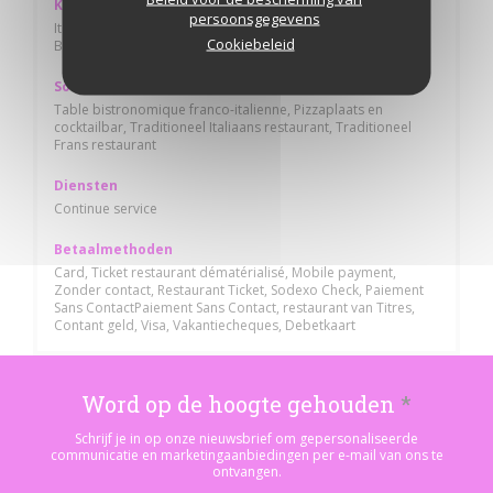
Keuken
persoonsgegevens
Italiaans vers voedsel, Frans-Italiaanse, Traditioneel Frans,
Cookiebeleid
Bistronomique
Soort bedrijf
Table bistronomique franco-italienne, Pizzaplaats en
cocktailbar, Traditioneel Italiaans restaurant, Traditioneel
Frans restaurant
Diensten
Continue service
Betaalmethoden
Card, Ticket restaurant dématérialisé, Mobile payment,
Zonder contact, Restaurant Ticket, Sodexo Check, Paiement
Sans ContactPaiement Sans Contact, restaurant van Titres,
Contant geld, Visa, Vakantiecheques, Debetkaart
Word op de hoogte gehouden
*
Schrijf je in op onze nieuwsbrief om gepersonaliseerde
communicatie en marketingaanbiedingen per e-mail van ons te
ontvangen.