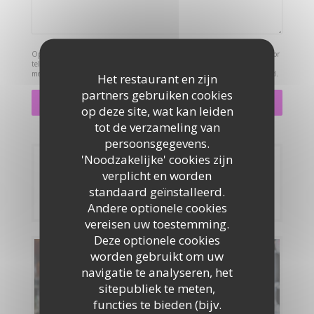
Op grond van de privacywetgeving heeft u het recht om u af te melden voor
telefonische marketing via het Bel-me-niet Register:
bel-me-niet.nl
. Voor
meer informatie over hoe wij uw gegevens verwerken, zie ons
privacybeleid
.
Het restaurant en zijn
partners gebruiken cookies
op deze site, wat kan leiden
tot de verzameling van
persoonsgegevens.
'Noodzakelijke' cookies zijn
Reservering
verplicht en worden
standaard geïnstalleerd.
RESERVEER EEN TAFEL
Andere optionele cookies
vereisen uw toestemming.
Deze optionele cookies
worden gebruikt om uw
Menu's
navigatie te analyseren, het
sitepubliek te meten,
ONTDEK ONS MENU
functies te bieden (bijv.