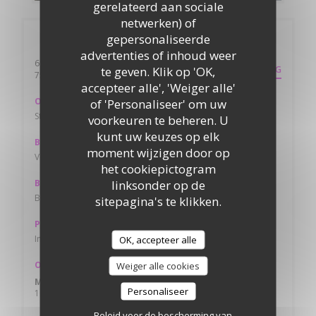
gerelateerd aan sociale
netwerken) of
gepersonaliseerde
Algemene informatie
advertenties of inhoud weer
60 boulevard montparnasse
te geven. Klik op 'OK,
ROUTEBESCHRIJVING
((opent in een nieuw venster))
75015 Paris
accepteer alle', 'Weiger alle'
Ondergrondse
of 'Personaliseer' om uw
Station Montparnasse ligne : 13 , 6 , 4 , 12
voorkeuren te beheren. U
kunt uw keuzes op elk
Bike station
moment wijzigen door op
Vélib’ Métropole Gare Montparnasse - Arrivée, 75015 Paris
het cookiepictogram
linksonder op de
Bus
Bus ligne : 39 , 82 , 92 , 96 , N01
sitepagina's te klikken.
Parkeren
Interparking Montparnasse 11 Rue de l'Arrivée, 75015 Paris
OK, accepteer alle
Openingstijden
Weiger alle cookies
Maa
-
Zon
Personaliseer
10:00 - 01:00
Beleid voor de bescherming van