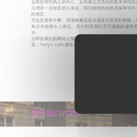
会将您带到风土的中心，从而通过完美的搭配来增强您
点增添一点创意的人来说，我们独特的鸡尾酒菜单等待
的感官。
无论是商务午餐、浪漫晚餐还是与朋友共度美好夜晚，
每次光临都令人难忘。充分利用我们无可挑剔的服务
光。
立即在我们的网站上预订餐桌，即可享受我们的独家优
卖，Terry's Café 都致力于为您提供无可挑剔的品质和
不要错过这个在巴黎市中心探索卓越的法国-意大利美食
发现区域
发现我们的菜单