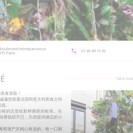
 boulevard montparnasse
01 45 49 15 02
((在新窗口中打开))
015 Paris
FÉ
Table bis
正的美食冒险！
0 号，诚邀您探索法国和意大利美食之间
而成。
美味的汉堡或新鲜捕获的鲑鱼。在
您的味蕾惊叹不已，为您提供难忘的小
葡萄酒产区精心挑选的。每一口都