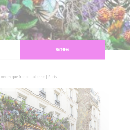
预订餐位
tronomique franco-italienne
|
Paris