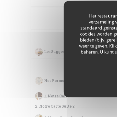
MENU S
Het restauran
verzameling v
standaard geïnsta
cookies worden ge
Les Sug
bieden (bijv. ger
weer te geven. Klik
beheren. U kunt 
Les Suggestions du Chef
No
Nos Formules
1. Notre Carte
2. Notre Carte Suite 2