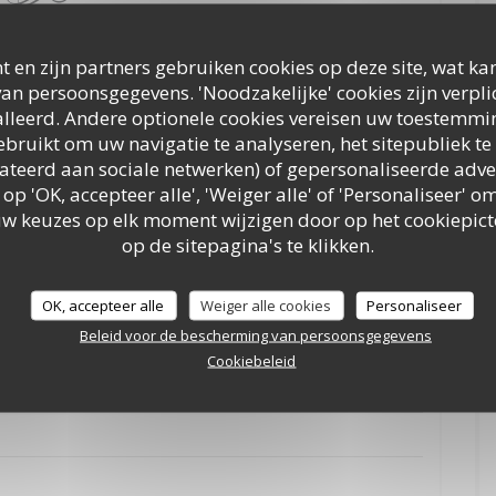
AINT VALENTIN
t en zijn partners gebruiken cookies op deze site, wat kan
an persoonsgegevens. 'Noodzakelijke' cookies zijn verpl
lleerd. Andere optionele cookies vereisen uw toestemmi
bruikt om uw navigatie te analyseren, het sitepubliek te 
gestions du Chef
elateerd aan sociale netwerken) of gepersonaliseerde adve
 op 'OK, accepteer alle', 'Weiger alle' of 'Personaliseer'
uw keuzes op elk moment wijzigen door op het cookiepic
op de sitepagina's te klikken.
s Formules
OK, accepteer alle
Weiger alle cookies
Personaliseer
Beleid voor de bescherming van persoonsgegevens
Cookiebeleid