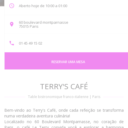
Aberto hoje de 10:00 a 01:00
60 boulevard montparnasse
((abre numa nova janela))
75015 Paris
01 45 49 15 02
RESERVAR UMA MESA
TERRY'S CAFÉ
Table bistronomique franco-italienne
|
Paris
Bem-vindo ao Terry's Café, onde cada refeição se transforma
numa verdadeira aventura culinária!
Localizado no 60 Boulevard Montparnasse, no coração de
Paris, o café Le Terry convida você a explorar a harmonia