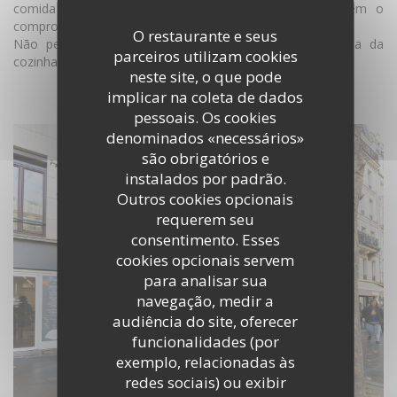
comida para viagem ou entregá-la, o Terry's Café tem o
compromisso de fornecer qualidade e serviço impecáveis.
O restaurante e seus
Não perca esta oportunidade de descobrir a excelência da
parceiros utilizam cookies
cozinha franco-italiana no coração de Paris!
neste site, o que pode
implicar na coleta de dados
DESCUBRA A ÁREA
pessoais. Os cookies
denominados «necessários»
são obrigatórios e
instalados por padrão.
Outros cookies opcionais
requerem seu
consentimento. Esses
cookies opcionais servem
para analisar sua
navegação, medir a
audiência do site, oferecer
funcionalidades (por
exemplo, relacionadas às
redes sociais) ou exibir