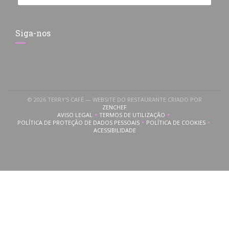
Siga-nos
© 2026 TERRY'S CAFÉ — WEBSITE DO RESTAURANTE CRIADO POR
((ABRE NUMA NOVA JANELA))
ZENCHEF
AVISO LEGAL
TERMOS DE UTILIZAÇÃO
((ABRE NUMA NOVA JANELA))
((ABRE NUMA NOVA JANELA))
POLÍTICA DE PROTEÇÃO DE DADOS PESSOAIS
POLÍTICA DE COOKIES
((ABRE NUMA NOVA JANELA))
((ABRE NUMA NOVA
ACESSIBILIDADE
((ABRE NUMA NOVA JANELA))