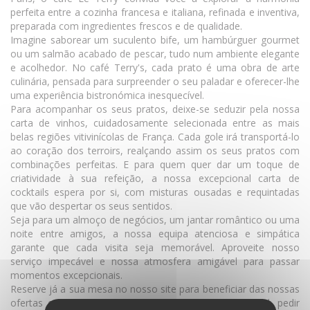
perfeita entre a cozinha francesa e italiana, refinada e inventiva,
preparada com ingredientes frescos e de qualidade.
Imagine saborear um suculento bife, um hambúrguer gourmet
ou um salmão acabado de pescar, tudo num ambiente elegante
e acolhedor. No café Terry's, cada prato é uma obra de arte
culinária, pensada para surpreender o seu paladar e oferecer-lhe
uma experiência bistronómica inesquecível.
Para acompanhar os seus pratos, deixe-se seduzir pela nossa
carta de vinhos, cuidadosamente selecionada entre as mais
belas regiões vitivinícolas de França. Cada gole irá transportá-lo
ao coração dos terroirs, realçando assim os seus pratos com
combinações perfeitas. E para quem quer dar um toque de
criatividade à sua refeição, a nossa excepcional carta de
cocktails espera por si, com misturas ousadas e requintadas
que vão despertar os seus sentidos.
Seja para um almoço de negócios, um jantar romântico ou uma
noite entre amigos, a nossa equipa atenciosa e simpática
garante que cada visita seja memorável. Aproveite nosso
serviço impecável e nossa atmosfera amigável para passar
momentos excepcionais.
Reserve já a sua mesa no nosso site para beneficiar das nossas
ofertas exclusivas. Quer você opte por jantar no local, pedir