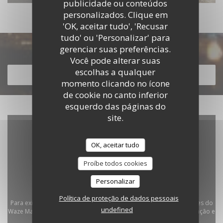
publicidade ou conteúdos
personalizados. Clique em
'OK, aceitar tudo', 'Recusar
tudo' ou 'Personalizar' para
Descubra o nosso menu
gerenciar suas preferências.
Você pode alterar suas
escolhas a qualquer
DESCUBRA O NOSSO MENU
momento clicando no ícone
de cookie no canto inferior
esquerdo das páginas do
site.
OK, aceitar tudo
Proíbe todos cookies
Personalizar
Política de proteção de dados pessoais
Para exibir o mapa interativo do Waze, você deve aceitar os cookies do
undefined
Waze Map (Google). Esses cookies podem coletar dados de navegação e
localização.
Autorizar