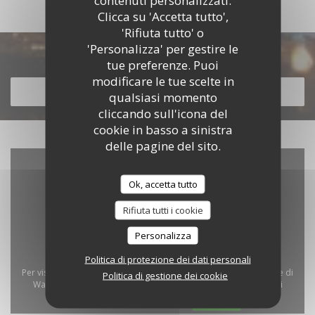
Clicca su 'Accetta tutto',
'Rifiuta tutto' o
'Personalizza' per gestire le
Scopri la nostra carta
tue preferenze. Puoi
modificare le tue scelte in
SCOPRI LA NOSTRA CARTA
qualsiasi momento
cliccando sull'icona del
cookie in basso a sinistra
delle pagine del sito.
Ok, accetta tutto
Rifiuta tutti i cookie
Personalizza
Politica di protezione dei dati personali
Per visualizzare la mappa interattiva Waze, devi accettare i cookie di
Politica di gestione dei cookie
Waze Map (Google). Questi cookie possono raccogliere dati di
navigazione e localizzazione.
Consenti