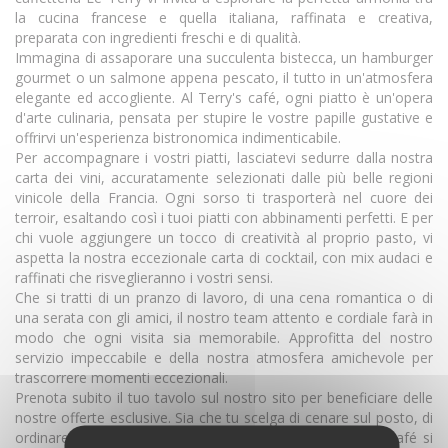
la cucina francese e quella italiana, raffinata e creativa,
preparata con ingredienti freschi e di qualità.
Immagina di assaporare una succulenta bistecca, un hamburger
gourmet o un salmone appena pescato, il tutto in un'atmosfera
elegante ed accogliente. Al Terry's café, ogni piatto è un'opera
d'arte culinaria, pensata per stupire le vostre papille gustative e
offrirvi un'esperienza bistronomica indimenticabile.
Per accompagnare i vostri piatti, lasciatevi sedurre dalla nostra
carta dei vini, accuratamente selezionati dalle più belle regioni
vinicole della Francia. Ogni sorso ti trasporterà nel cuore dei
terroir, esaltando così i tuoi piatti con abbinamenti perfetti. E per
chi vuole aggiungere un tocco di creatività al proprio pasto, vi
aspetta la nostra eccezionale carta di cocktail, con mix audaci e
raffinati che risveglieranno i vostri sensi.
Che si tratti di un pranzo di lavoro, di una cena romantica o di
una serata con gli amici, il nostro team attento e cordiale farà in
modo che ogni visita sia memorabile. Approfitta del nostro
servizio impeccabile e della nostra atmosfera amichevole per
trascorrere momenti eccezionali.
Prenota subito il tuo tavolo sul nostro sito per beneficiare delle
nostre offerte esclusive. Sia che tu scelga di cenare sul posto, di
ordinare da asporto o di fartelo consegnare, il Terry's Café si