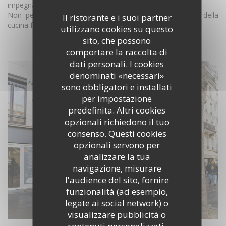
impegna a fornirti qualità e servizio impeccabili.
Non perdere questa occasione per scoprire l'eccellenza della
Il ristorante e i suoi partner
cucina franco-italiana nel cuore di Parigi!
utilizzano cookies su questo
sito, che possono
SCOPRI IL LUOGO
comportare la raccolta di
dati personali. I cookies
denominati «necessari»
sono obbligatori e installati
per impostazione
predefinita. Altri cookies
opzionali richiedono il tuo
consenso. Questi cookies
opzionali servono per
analizzare la tua
navigazione, misurare
l'audience del sito, fornire
funzionalità (ad esempio,
legate ai social network) o
visualizzare pubblicità o
contenuti personalizzati.