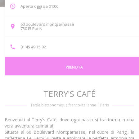
Aperta oggi da 01:00
60 boulevard montparnasse
((apre una nuova finestra))
75015 Paris
01 45 49 15 02
PRENOTA
TERRY'S CAFÉ
Table bistronomique franco-italienne
|
Paris
Benvenuti al Terry's Café, dove ogni pasto si trasforma in una
vera avventura culinaria!
Situata al 60 Boulevard Montparnasse, nel cuore di Parigi, la
caffetteria Le Terry vi invita a esplorare la perfetta armonia tra