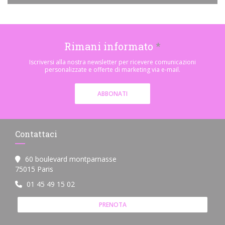
Rimani informato
*
Iscriversi alla nostra newsletter per ricevere comunicazioni
personalizzate e offerte di marketing via e-mail.
ABBONATI
Contattaci
60 boulevard montparnasse
((apre una nuova finestra))
75015 Paris
01 45 49 15 02
PRENOTA