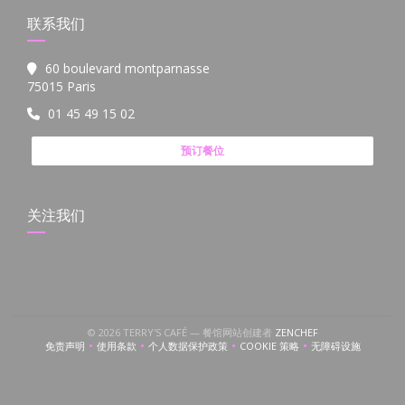
联系我们
60 boulevard montparnasse
((在新窗口中打开))
75015 Paris
01 45 49 15 02
预订餐位
关注我们
((在新窗口中打开))
© 2026 TERRY'S CAFÉ — 餐馆网站创建者
ZENCHEF
免责声明
使用条款
个人数据保护政策
COOKIE 策略
无障碍设施
((在新窗口中打开))
((在新窗口中打开))
((在新窗口中打开))
((在新窗口中打开))
((在新窗口中打开