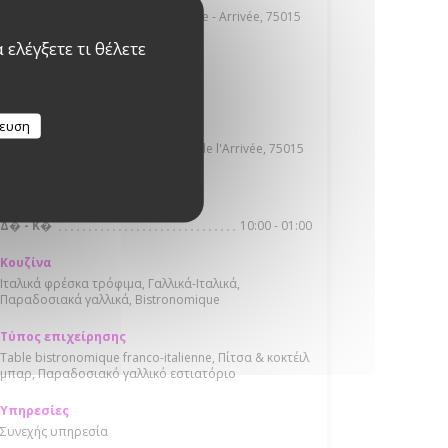
Vélib’ Métropole Gare Montparnasse - Arrivée, 75015
Paris
ελέγξετε τι θέλετε
Λεωφορείο
Bus ligne : 39 , 82 , 92 , 96 , N01
κευση
Πάρκινγκ
Interparking Montparnasse 11 Rue de l'Arrivée, 75015
Paris
Ώρες λειτουργίας
10:00 - 01:00
Δ�
-
Κ�
Κουζίνα
Ιταλικά φρέσκα τρόφιμα, Γαλλικά-Ιταλικά,
Παραδοσιακά γαλλικά, Bistronomique
Τύπος επιχείρησης
Table bistronomique franco-italienne, Πίτσα & κοκτέιλ
μπαρ, Παραδοσιακό γαλλικό εστιατόριο
Υπηρεσίες
Συνεχής υπηρεσία