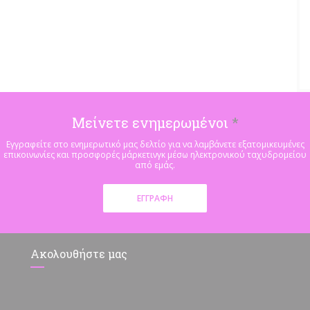
Μείνετε ενημερωμένοι
*
Εγγραφείτε στο ενημερωτικό μας δελτίο για να λαμβάνετε εξατομικευμένες
επικοινωνίες και προσφορές μάρκετινγκ μέσω ηλεκτρονικού ταχυδρομείου
από εμάς.
ΕΓΓΡΑΦΉ
Ακολουθήστε μας