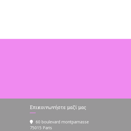
Επικοινωνήστε μαζί μας
60 boulevard montparnasse
((ανοίγει σε νέο παράθυρο))
75015 Paris