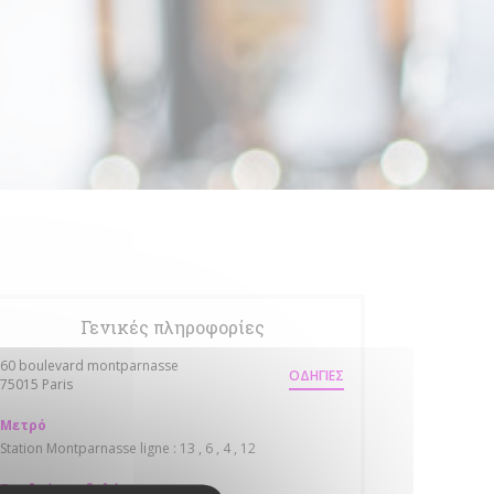
Γενικές πληροφορίες
60 boulevard montparnasse
ΟΔΗΓΊΕΣ
((ανοίγει σε νέο παράθυρο))
75015 Paris
Μετρό
Station Montparnasse ligne : 13 , 6 , 4 , 12
Σταθμός ποδηλάτων