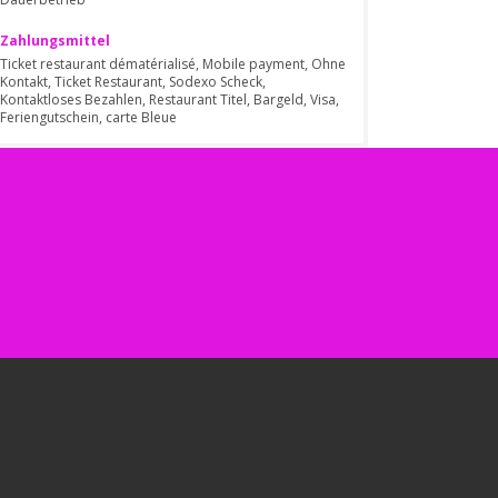
Zahlungsmittel
Ticket restaurant dématérialisé, Mobile payment, Ohne
Kontakt, Ticket Restaurant, Sodexo Scheck,
Kontaktloses Bezahlen, Restaurant Titel, Bargeld, Visa,
Feriengutschein, carte Bleue