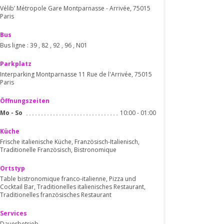
Vélib’ Métropole Gare Montparnasse - Arrivée, 75015
Paris
Bus
Bus ligne : 39 , 82 , 92 , 96 , N01
Parkplatz
Interparking Montparnasse 11 Rue de l'Arrivée, 75015
Paris
Öffnungszeiten
10:00 - 01:00
Mo
-
So
Küche
Frische italienische Küche, Französisch-Italienisch,
Traditionelle Französisch, Bistronomique
Ortstyp
Table bistronomique franco-italienne, Pizza und
Cocktail Bar, Traditionelles italienisches Restaurant,
Traditionelles französisches Restaurant
Services
Dauerbetrieb