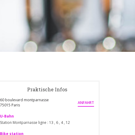
Praktische Infos
60 boulevard montparnasse
ANFAHRT
((öffnet ein neues Fenster))
75015 Paris
U-Bahn
Station Montparnasse ligne : 13 , 6 , 4 , 12
Bike station