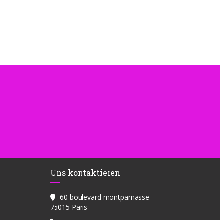
Uns kontaktieren
60 boulevard montparnasse
((öffnet ein neues Fenster))
75015 Paris