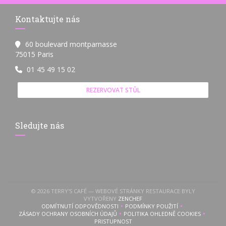
Kontaktujte nás
60 boulevard montparnasse
((otevře se v novém okně))
75015 Paris
01 45 49 15 02
REZERVOVAT STŮL
Sledujte nás
© 2026 TERRY'S CAFÉ — WEBOVÉ STRÁNKY RESTAURACE BYLY
((OTEVŘE SE V NOVÉM OKNĚ))
VYTVOŘENY
ZENCHEF
ODMÍTNUTÍ ODPOVĚDNOSTI
PODMÍNKY POUŽITÍ
((OTEVŘE SE V NOVÉM OKNĚ))
((OTEVŘE SE V NOVÉM OKN
ZÁSADY OCHRANY OSOBNÍCH ÚDAJŮ
POLITIKA OHLEDNĚ COOKIES
((OTEVŘE SE V NOVÉM OKNĚ))
((OTEVŘE SE V NOVÉM 
PRISTUPNOST
((OTEVŘE SE V NOVÉM OKNĚ))