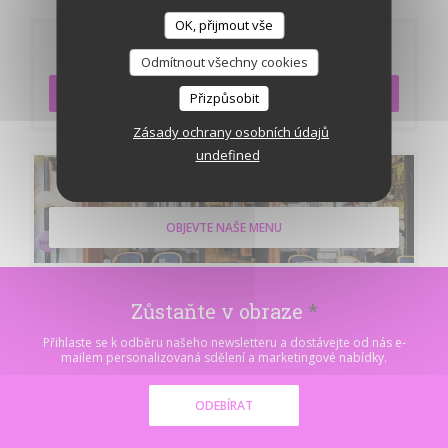
OK, přijmout vše
Rezervace
Odmítnout všechny cookies
REZERVOVAT STŮL
Přizpůsobit
Zásady ochrany osobních údajů
undefined
Menu
OBJEVTE NAŠE MENU
Zůstaňte v obraze
*
Přihlaste se k odběru našeho newsletteru a dostávejte od nás e-
mailem personalizovaná sdělení a marketingové nabídky.
ODEBÍRAT