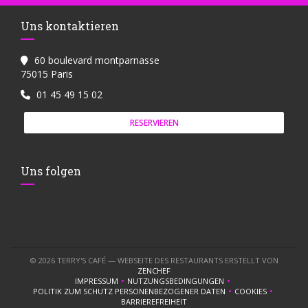
Uns kontaktieren
60 boulevard montparnasse
((öffnet ein neues Fenster))
75015 Paris
01 45 49 15 02
RESERVIEREN
Uns folgen
© 2026 TERRY'S CAFÉ — WEBSEITE DES RESTAURANTS ERSTELLT VON
((ÖFFNET EIN NEUES FENSTER))
ZENCHEF
IMPRESSUM
NUTZUNGSBEDINGUNGEN
((ÖFFNET EIN NEUES FENSTER))
((ÖFFNET EIN NEUES FENSTER))
POLITIK ZUM SCHUTZ PERSONENBEZOGENER DATEN
COOKIES
((ÖFFNET EIN NEUES FENSTER))
((ÖFFNET EIN 
BARRIEREFREIHEIT
((ÖFFNET EIN NEUES FENSTER))