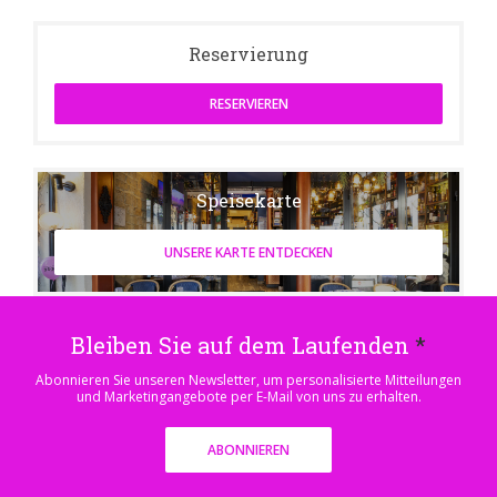
Reservierung
RESERVIEREN
Speisekarte
UNSERE KARTE ENTDECKEN
Bleiben Sie auf dem Laufenden
*
Abonnieren Sie unseren Newsletter, um personalisierte Mitteilungen
und Marketingangebote per E-Mail von uns zu erhalten.
ABONNIEREN