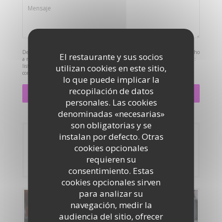
De acuerdo con la normativa de protección de datos, puede ejercer su derecho
El restaurante y sus socios
a no recibir comunicaciones comerciales inscribiéndose en la Lista Robinson:
listarobinson.es
utilizan cookies en este sitio,
. Para más información sobre el tratamiento de sus datos,
consulte nuestra
política de privacidad
.
lo que puede implicar la
recopilación de datos
personales. Las cookies
denominadas «necesarias»
son obligatorias y se
instalan por defecto. Otras
Reserva
cookies opcionales
requieren su
RESERVAR UNA MESA
consentimiento. Estas
cookies opcionales sirven
para analizar su
Carta
navegación, medir la
audiencia del sitio, ofrecer