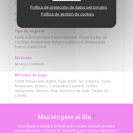
10:00 - 01:00
Política de protección de datos personales
Cocina
Política de gestión de cookies
Comida italiana fresca, Franco-italiana, Francesa Tradicional,
Tipo de negocio
Table bistronomique franco-italienne, Pizzería y Bar de
Coctéles, Restaurante italiano tradicional, Restaurante
francés tradicional
Servicios
Servicio Continuo
Métodos de pago
Ticket restaurante digital, Pago móvil, Sin contacto, Ticket
Restaurant, Sodexo, Contactless Payment, Tickets
restaurante, Efectivo, Visa, Vouchers de Viaje, Tarjeta de
Crédito
Manténgase al día
*
Suscríbase a nuestro boletín para recibir comunicaciones
personalizadas y ofertas de marketing por correo electrónico.