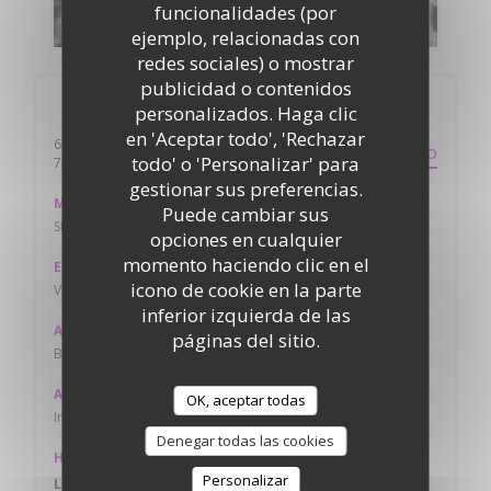
DESCUBRIR NUESTRA CARTA
funcionalidades (por
ejemplo, relacionadas con
redes sociales) o mostrar
publicidad o contenidos
Información general
personalizados. Haga clic
en 'Aceptar todo', 'Rechazar
60 boulevard montparnasse
ITINERARIO
todo' o 'Personalizar' para
((abre en una nueva ventana))
75015 Paris
gestionar sus preferencias.
Metro
Puede cambiar sus
Station Montparnasse ligne : 13 , 6 , 4 , 12
opciones en cualquier
momento haciendo clic en el
Estación de bicicletas
icono de cookie en la parte
Vélib’ Métropole Gare Montparnasse - Arrivée, 75015 Paris
inferior izquierda de las
Autobús
páginas del sitio.
Bus ligne : 39 , 82 , 92 , 96 , N01
Aparcamiento
OK, aceptar todas
Interparking Montparnasse 11 Rue de l'Arrivée, 75015 Paris
Denegar todas las cookies
Horario de apertura
Personalizar
Lun
-
Dom