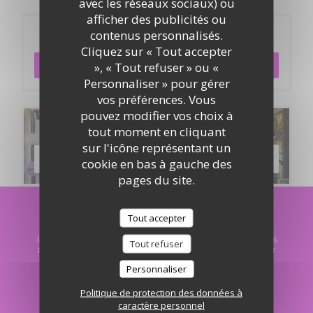
avec les réseaux sociaux) ou
afficher des publicités ou
Réservation
contenus personnalisés.
Cliquez sur « Tout accepter
», « Tout refuser » ou «
RÉSERVER
Personnaliser » pour gérer
vos préférences. Vous
pouvez modifier vos choix à
Cartes & Menus
tout moment en cliquant
sur l'icône représentant un
DÉCOUVRIR NOTRE CARTE
cookie en bas à gauche des
pages du site.
Newsletter
*
Tout accepter
Inscrivez-vous à notre lettre d'information pour recevoir des
Tout refuser
communications personnalisées et des offres marketing par
courriel.
Personnaliser
Politique de protection des données à
S'ABONNER
caractère personnel