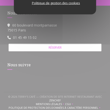
Politique de gestion des cookies
Nous contacter
60 boulevard montparnasse
((ouvre une nouvelle fenêtre))
75015 Paris
01 45 49 15 02
RÉSERVER
Nous suivre
© 2026 TERRY'S CAFÉ — CRÉATION DE SITE INTERNET RESTAURANT AVEC
((OUVRE UNE NOUVELLE FENÊTRE))
ZENCHEF
MENTIONS LÉGALES
CGU
((OUVRE UNE NOUVELLE FENÊTRE))
((OUVRE UNE NOUVELLE FENÊTR
POLITIQUE DE PROTECTION DES DONNÉES À CARACTÈRE PERSONNEL
((OUVRE UNE NOUVELLE FENÊTRE))