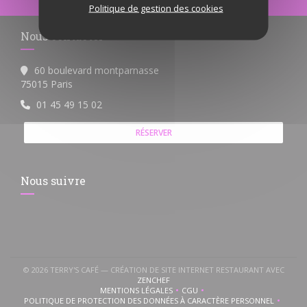
Politique de gestion des cookies
Nous contacter
60 boulevard montparnasse
((ouvre une nouvelle fenêtre))
75015 Paris
01 45 49 15 02
RÉSERVER
Nous suivre
© 2026 TERRY'S CAFÉ — CRÉATION DE SITE INTERNET RESTAURANT AVEC
((OUVRE UNE NOUVELLE FENÊTRE))
ZENCHEF
MENTIONS LÉGALES
CGU
((OUVRE UNE NOUVELLE FENÊTRE))
((OUVRE UNE NOUVELLE FENÊTR
POLITIQUE DE PROTECTION DES DONNÉES À CARACTÈRE PERSONNEL
((OUVRE UNE NOUVELLE FENÊTRE))