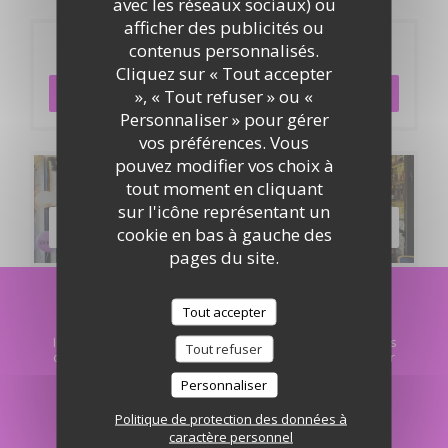
avec les réseaux sociaux) ou
afficher des publicités ou
Réservation
contenus personnalisés.
Cliquez sur « Tout accepter
», « Tout refuser » ou «
RÉSERVER
Personnaliser » pour gérer
vos préférences. Vous
pouvez modifier vos choix à
Cartes & Menus
tout moment en cliquant
sur l'icône représentant un
DÉCOUVRIR NOTRE CARTE
cookie en bas à gauche des
pages du site.
Newsletter
*
Tout accepter
Inscrivez-vous à notre lettre d'information pour recevoir des
Tout refuser
communications personnalisées et des offres marketing par
courriel.
Personnaliser
Politique de protection des données à
S'ABONNER
caractère personnel